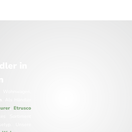
ler in
n
um Wohnwagen,
n
.
Als Händler
urer
,
Etrusco
es Sortiment
setyp. Unsere