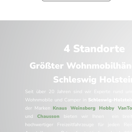
4 Standorte
Größter Wohnmobilhänd
Schleswig Holstei
Seit über 20 Jahren sind wir Experte rund 
Wohnmobile und Camper in
Schleswig-Holstei
der Marken
Knaus
,
Weinsberg
,
Hobby
,
VanTo
und
Chausson
bieten wir Ihnen ein breit
hochwertiger Freizeitfahrzeuge für jeden Rei