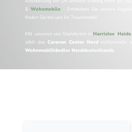
Ausstellung vor Ort umfasst ständig mehr als 20
&
Wohnmobile
- Entdecken Sie unsere Angebo
finden Sie bei uns ihr Traummobil!
Mit unseren vier Standorten in
Harrislee
,
Heid
zählt das
Caravan Center Nord
mittlerweile 
Wohnmobilhändler Norddeutschlands
.