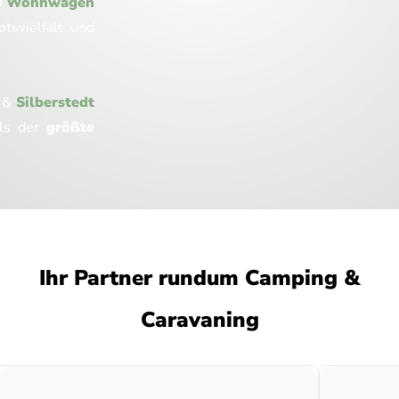
0
Wohnwagen
tsvielfalt und
e
&
Silberstedt
als der
größte
Ihr Partner rundum Camping &
Caravaning