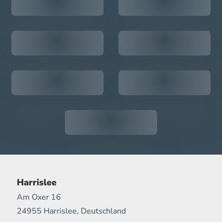
Harrislee
Am Oxer 16
24955 Harrislee, Deutschland