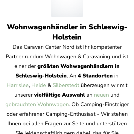
Wohnwagenhändler in Schleswig-
Holstein
Das Caravan Center Nord ist Ihr kompetenter
Partner rundum Wohnwagen & Caravaning und ist
einer der
größten Wohwagenhändlern in
Schleswig-Holstein
. An
4 Standorten
in
Harrislee
,
Heide
&
Silberstedt
überzeugen wir mit
unserer
vielfältige Auswahl
an
neuen
und
gebrauchten Wohnwagen
. Ob Camping-Einsteiger
oder erfahrener Camping-Enthusiast - Wir stehen
Ihnen bei allen Fragen zur Seite und unterstützen
Sie leidenschaftlich gern dabei, das für Sie