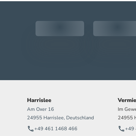
Harrislee
Vermie
Am Oxer 16
Im Gewe
24955 Harrislee, Deutschland
24955 H
+49 461 1468 466
+49 