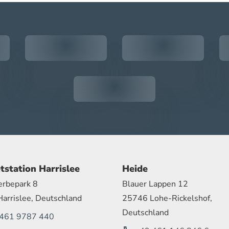
tstation Harrislee
Heide
rbepark 8
Blauer Lappen 12
arrislee, Deutschland
25746 Lohe-Rickelshof,
Deutschland
461 9787 440