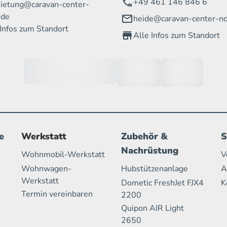
+49 461 146 846 6
ietung@caravan-center-
.de
heide@caravan-center-no
 Infos zum Standort
Alle Infos zum Standort
e
Werkstatt
Zubehör &
S
Nachrüstung
Wohnmobil-Werkstatt
V
Wohnwagen-
Hubstützenanlage
A
Werkstatt
Dometic FreshJet FJX4
K
Termin vereinbaren
2200
Quipon AIR Light
2650