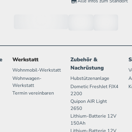
Alle Infos zum Standort
e
Werkstatt
Zubehör &
S
Nachrüstung
Wohnmobil-Werkstatt
V
Wohnwagen-
Hubstützenanlage
A
Werkstatt
Dometic FreshJet FJX4
K
Termin vereinbaren
2200
Quipon AIR Light
2650
Lithium-Batterie 12V
150Ah
Lithium-Batterie 12V