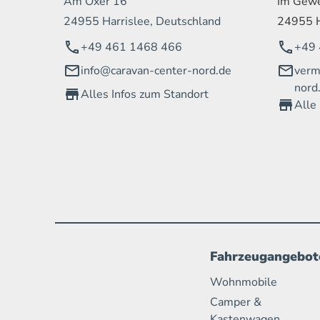
Am Oxer 16
Im Gewe
24955 Harrislee, Deutschland
24955 H
+49 461 1468 466
+49 
info@caravan-center-nord.de
verm
nord
Alles Infos zum Standort
Alle
Fahrzeugangebot
Wohnmobile
Camper &
Kastenwagen