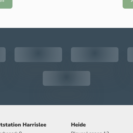
en
tstation Harrislee
Heide