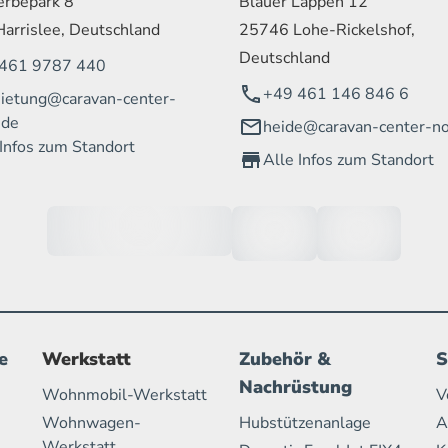
rbepark 8
Blauer Lappen 12
arrislee, Deutschland
25746 Lohe-Rickelshof,
Deutschland
461 9787 440
+49 461 146 846 6
ietung@caravan-center-
.de
heide@caravan-center-no
 Infos zum Standort
Alle Infos zum Standort
e
Werkstatt
Zubehör &
S
Nachrüstung
Wohnmobil-Werkstatt
V
Wohnwagen-
Hubstützenanlage
A
Werkstatt