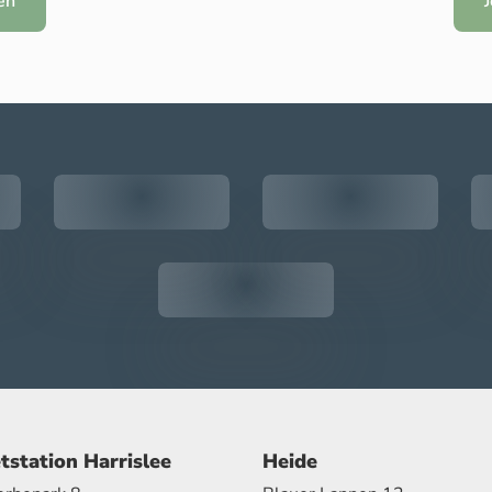
en
tstation Harrislee
Heide