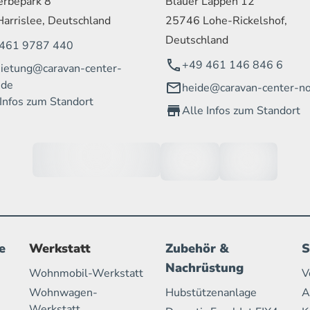
rbepark 8
Blauer Lappen 12
arrislee, Deutschland
25746 Lohe-Rickelshof,
Deutschland
461 9787 440
+49 461 146 846 6
ietung@caravan-center-
.de
heide@caravan-center-no
 Infos zum Standort
Alle Infos zum Standort
e
Werkstatt
Zubehör &
S
Nachrüstung
Wohnmobil-Werkstatt
V
Wohnwagen-
Hubstützenanlage
A
Werkstatt