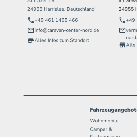
Am Oxer 16
Im Gewe
24955 Harrislee, Deutschland
24955 H
+49 461 1468 466
+49 
info@caravan-center-nord.de
verm
nord
Alles Infos zum Standort
Alle
Fahrzeugangebot
Wohnmobile
Camper &
Kastenwagen