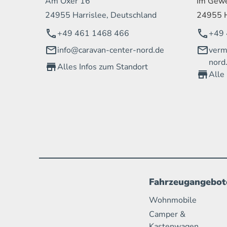
Am Oxer 16
Im Gewe
24955 Harrislee, Deutschland
24955 H
+49 461 1468 466
+49 
info@caravan-center-nord.de
verm
nord
Alles Infos zum Standort
Alle
Fahrzeugangebot
Wohnmobile
Camper &
Kastenwagen