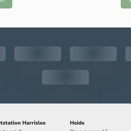
en
tstation Harrislee
Heide