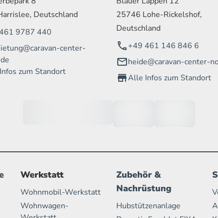
rbepark 8
Blauer Lappen 12
arrislee, Deutschland
25746 Lohe-Rickelshof,
Deutschland
461 9787 440
+49 461 146 846 6
ietung@caravan-center-
.de
heide@caravan-center-no
 Infos zum Standort
Alle Infos zum Standort
e
Werkstatt
Zubehör &
S
Nachrüstung
Wohnmobil-Werkstatt
V
Wohnwagen-
Hubstützenanlage
A
Werkstatt