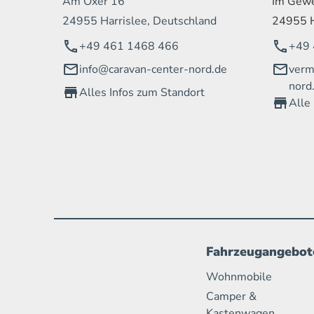
Am Oxer 16
Im Gewe
24955 Harrislee, Deutschland
24955 H
+49 461 1468 466
+49 
info@caravan-center-nord.de
verm
nord
Alles Infos zum Standort
Alle
Fahrzeugangebot
Wohnmobile
Camper &
Kastenwagen