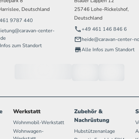
rbepark 8
Blauer Lappen 12
arrislee, Deutschland
25746 Lohe-Rickelshof,
Deutschland
461 9787 440
+49 461 146 846 6
ietung@caravan-center-
.de
heide@caravan-center-no
 Infos zum Standort
Alle Infos zum Standort
e
Werkstatt
Zubehör &
S
Nachrüstung
Wohnmobil-Werkstatt
V
Wohnwagen-
Hubstützenanlage
A
Werkstatt