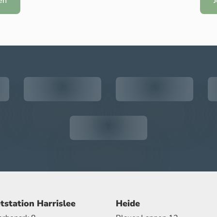
en
tstation Harrislee
Heide